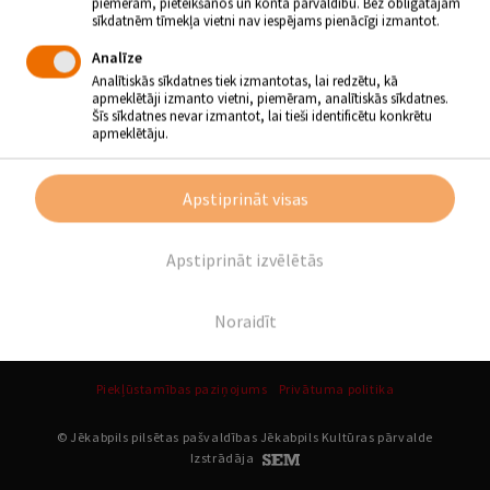
piemēram, pieteikšanos un konta pārvaldību. Bez obligātajām
sīkdatnēm tīmekļa vietni nav iespējams pienācīgi izmantot.
Seko līdzi informācijai sociālajos tīklos un piedalies!
Analīze
Būs garšīgi, izzinoši un interesanti!
Analītiskās sīkdatnes tiek izmantotas, lai redzētu, kā
Bezmaksas pasākums
apmeklētāji izmanto vietni, piemēram, analītiskās sīkdatnes.
Šīs sīkdatnes nevar izmantot, lai tieši identificētu konkrētu
apmeklētāju.
Atpakaļ
Apstiprināt visas
SEKO MUMS
Apstiprināt izvēlētās
Noraidīt
Piekļūstamības paziņojums
Privātuma politika
© Jēkabpils pilsētas pašvaldības Jēkabpils Kultūras pārvalde
Izstrādāja