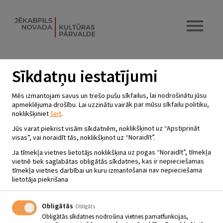
Sīkdatņu iestatījumi
SIRSNIŅDIENAI VĒLTĪTA
Mēs izmantojam savus un trešo pušu sīkfailus, lai nodrošinātu jūsu
IZSTĀDE UN RADOŠĀ DARBNĪCA
apmeklējuma drošību. Lai uzzinātu vairāk par mūsu sīkfailu politiku,
noklikšķiniet
šeit
.
“ŠOKOLĀDE UN DRAUDZĪBA”
Jūs varat piekrist visām sīkdatnēm, noklikšķinot uz “Apstiprināt
14.02.2024 | plkst.10.00 - 14.00
visas”, vai noraidīt tās, noklikšķinot uz “Noraidīt”.
Ja tīmekļa vietnes lietotājs noklikšķina uz pogas “Noraidīt”, tīmekļa
Jēkabpils novada Galvenā bibliotēka,
vietnē tiek saglabātas obligātās sīkdatnes, kas ir nepieciešamas
Bērnu literatūras nodaļa
tīmekļa vietnes darbībai un kuru izmantošanai nav nepieciešama
lietotāja piekrišana
14.02.
Plkst. 10.00 -11.00, 12.00 – 13.00, 13.00 – 14.00
Obligātās
Obligāts
Sirsniņdienai vēltīta izstāde un radošā darbnīca “Šokolāde un
Obligātās sīkdatnes nodrošina vietnes pamatfunkcijas,
draudzība”