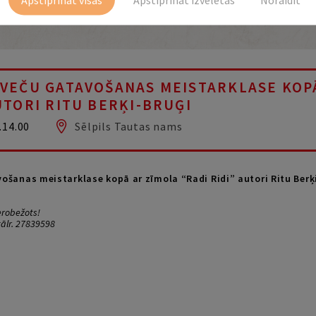
SVEČU GATAVOŠANAS MEISTARKLASE KOP
UTORI RITU BERĶI-BRUĢI
.14.00
Sēlpils Tautas nams
ošanas meistarklase kopā ar zīmola “Radi Ridi” autori Ritu Berķi
erobežots!
tālr. 27839598