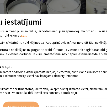
 iestatījumi
 un trešo pušu sīkfailus, lai nodrošinātu jūsu apmeklējuma drošību. Lai uzz
u, noklikšķiniet
šeit
.
sām sīkdatnēm, noklikšķinot uz “Apstiprināt visas”, vai noraidīt tās, noklikšķi
ietotājs noklikšķina uz pogas “Noraidīt”, tīmekļa vietnē tiek saglabātas obl
mekļa vietnes darbībai un kuru izmantošanai nav nepieciešama lietotāja piek
s
Obligāts
sīkdatnes nodrošina vietnes pamatfunkcijas, piemēram, pieteikšanos un konta pārv
m sīkdatnēm tīmekļa vietni nav iespējams pienācīgi izmantot.
 sīkdatnes tiek izmantotas, lai redzētu, kā apmeklētāji izmanto vietni, piemēram, an
es nevar izmantot, lai tieši identificētu konkrētu apmeklētāju.
Apstiprināt visas
Apstiprināt izvēlētās
Noraidīt