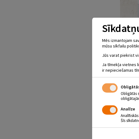
Sīkdatņu
Mēs izmantojam savus
mūsu sīkfailu politik
Jūs varat piekrist vi
Ja tīmekļa vietnes l
ir nepieciešamas tī
Obligātā
Obligātās 
obligātajā
Analīze
Analītiskās
Šīs sīkdatn