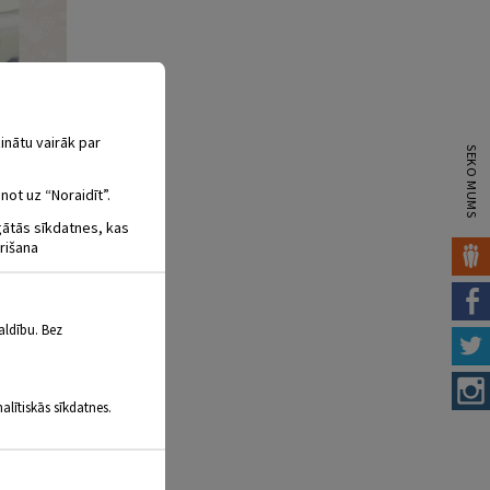
inātu vairāk par
SEKO MUMS
not uz “Noraidīt”.
igātās sīkdatnes, kas
rišana
aldību. Bez
alītiskās sīkdatnes.