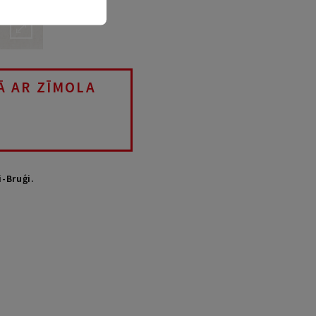
Ā AR ZĪMOLA
-Bruģi.