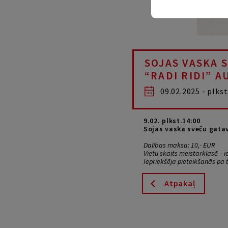
SOJAS VASKA 
“RADI RIDI” A
09.02.2025 - plkst
9.02. plkst.14:00
Sojas vaska sveču gatav
Dalības maksa: 10,- EUR
Vietu skaits meistarklasē – i
Iepriekšēja pieteikšanās pa 
Atpakaļ