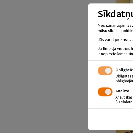
Sīkdatņu
Mēs izmantojam savus
mūsu sīkfailu politik
Jūs varat piekrist vi
Ja tīmekļa vietnes l
ir nepieciešamas tī
Obligātā
Obligātās 
obligātajā
Analīze
Analītiskās
Šīs sīkdatn