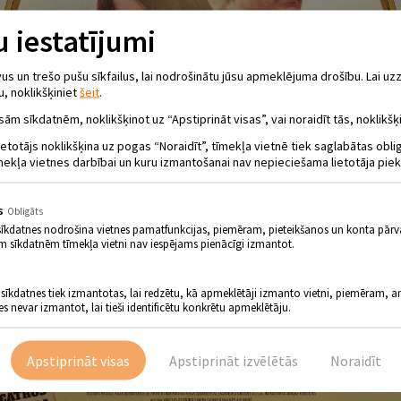
 iestatījumi
 un trešo pušu sīkfailus, lai nodrošinātu jūsu apmeklējuma drošību. Lai uzz
u, noklikšķiniet
šeit
.
sām sīkdatnēm, noklikšķinot uz “Apstiprināt visas”, vai noraidīt tās, noklikšķi
ietotājs noklikšķina uz pogas “Noraidīt”, tīmekļa vietnē tiek saglabātas obl
mekļa vietnes darbībai un kuru izmantošanai nav nepieciešama lietotāja piek
s
Obligāts
sīkdatnes nodrošina vietnes pamatfunkcijas, piemēram, pieteikšanos un konta pārv
m sīkdatnēm tīmekļa vietni nav iespējams pienācīgi izmantot.
 sīkdatnes tiek izmantotas, lai redzētu, kā apmeklētāji izmanto vietni, piemēram, an
es nevar izmantot, lai tieši identificētu konkrētu apmeklētāju.
Apstiprināt visas
Apstiprināt izvēlētās
Noraidīt