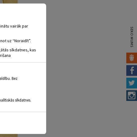
inātu vairāk par
SEKO MUMS
not uz “Noraidīt”.
igātās sīkdatnes, kas
rišana
aldību. Bez
alītiskās sīkdatnes.