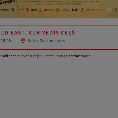
LD EAST. KUR VEDĪS CEĻŠ”
.18.00
Salas Tautas nams
“Wild east. Kur
vedīs
ceļš
“.
Biļetes
Salas TN
administrācijā
.