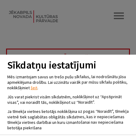
STAND UP KOMĒDIJA “LIELS
Sīkdatņu iestatījumi
PUIKA”
29.04.2022 - plkst.20.00
Mēs izmantojam savus un trešo pušu sīkfailus, lai nodrošinātu jūsu
apmeklējuma drošību. Lai uzzinātu vairāk par mūsu sīkfailu politiku,
Krustpils kultūras centrs
noklikšķiniet
šeit
.
Jūs varat piekrist visām sīkdatnēm, noklikšķinot uz “Apstiprināt
Komiķis Jānis Kreičmanis nodod skatītājiem savu jauno
stand-
visas”, vai noraidīt tās, noklikšķinot uz “Noraidīt”.
up
komēdijas izrādi
Liels puika.
Šī ir viņa otrā solo izrāde un pirmā
tūre pa Latviju.
Ja tīmekļa vietnes lietotājs noklikšķina uz pogas “Noraidīt”, tīmekļa
vietnē tiek saglabātas obligātās sīkdatnes, kas ir nepieciešamas
Jānis ar komēdiju nodarbojas kopš 2016. gada un ir
Comedy
tīmekļa vietnes darbībai un kuru izmantošanai nav nepieciešama
Latvia
sastāvā jau 5 gadus. Gada sākumā notikušajā apbalvošanas
lietotāja piekrišana
ceremonijā
Grābeklis
, Jānis ieguva atzinību no skatītājiem un citiem
komiķiem, iegūstot titulu
Comedy Latvia Gada Komiķis.