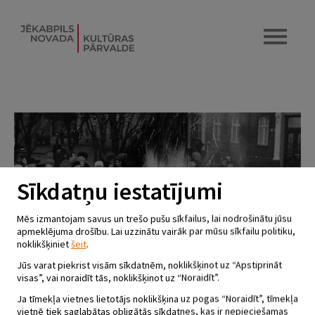
Sīkdatņu iestatījumi
Mēs izmantojam savus un trešo pušu sīkfailus, lai nodrošinātu jūsu
apmeklējuma drošību. Lai uzzinātu vairāk par mūsu sīkfailu politiku,
noklikšķiniet
šeit
.
Jūs varat piekrist visām sīkdatnēm, noklikšķinot uz “Apstiprināt
visas”, vai noraidīt tās, noklikšķinot uz “Noraidīt”.
Ja tīmekļa vietnes lietotājs noklikšķina uz pogas “Noraidīt”, tīmekļa
vietnē tiek saglabātas obligātās sīkdatnes, kas ir nepieciešamas