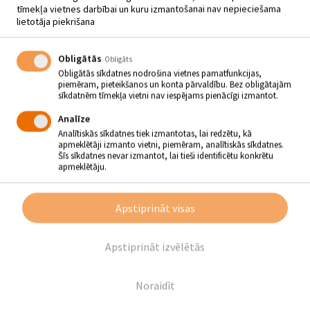
tīmekļa vietnes darbībai un kuru izmantošanai nav nepieciešama
lietotāja piekrišana
TEMATISKA IZSTĀDE
Obligātās
Obligāts
“SKAISTĀKS KĀ DZĪVE IR DZĪVES
Obligātās sīkdatnes nodrošina vietnes pamatfunkcijas,
SAPNIS”
piemēram, pieteikšanos un konta pārvaldību. Bez obligātajām
sīkdatnēm tīmekļa vietni nav iespējams pienācīgi izmantot.
06.01 - 31.01
Analīze
Analītiskās sīkdatnes tiek izmantotas, lai redzētu, kā
Tematiska izstāde “Skaistāks kā dzīve ir dzīves sapnis”
apmeklētāji izmanto vietni, piemēram, analītiskās sīkdatnes.
/
Jānis Akuraters/.
Šīs sīkdatnes nevar izmantot, lai tieši identificētu konkrētu
apmeklētāju.
Barikāžu laiks – dienas Latvijas vēsturē, kad Latvijas
cilvēki apliecināja, ka kopīgiem spēkiem var nosargāt
brīvību un izmainīt Latvijas vēsturi.
1991.gada barikādes –
Apstiprināt visas
nevardarbīgas pretošanās posms Latvijas Atmodas gaitā, kad
Vecrīgā un ap svarīgākajiem stratēģiskiem objektiem tika celtas
barikādes, lai aizsargātos no iespējamā padomju bruņoto spēku
uzbrukuma. Barikades ir mūsu valstiskās neatkarības un
Apstiprināt izvēlētās
demokrātijas atjaunošanas simbols, būtisks jaunlaiku vēstures
atskaites punkts.
Noraidīt
Atpakaļ