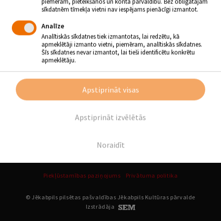
piemēram, pieteikšanos un konta pārvaldību. Bez obligātajām
GADU JUBILEJAS PASĀKUMS
sīkdatnēm tīmekļa vietni nav iespējams pienācīgi izmantot.
14.09.2019 - plkst.14.00
Analīze
Analītiskās sīkdatnes tiek izmantotas, lai redzētu, kā
KRUSTPILS KULTŪRAS NAMS
apmeklētāji izmanto vietni, piemēram, analītiskās sīkdatnes.
Šīs sīkdatnes nevar izmantot, lai tieši identificētu konkrētu
apmeklētāju.
Atpakaļ
Apstiprināt visas
SEKO MUMS
Apstiprināt izvēlētās
Noraidīt
Piekļūstamības paziņojums
Privātuma politika
© Jēkabpils pilsētas pašvaldības Jēkabpils Kultūras pārvalde
Izstrādāja