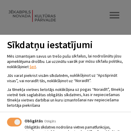
Sīkdatņu iestatījumi
Mēs izmantojam savus un trešo pušu sīkfailus, lai nodrošinātu jūsu
apmeklējuma drošību. Lai uzzinātu vairāk par mūsu sīkfailu politiku,
noklikšķiniet
šeit
.
Jūs varat piekrist visām sīkdatnēm, noklikšķinot uz “Apstiprināt
visas”, vai noraidīt tās, noklikšķinot uz “Noraidīt”.
Ja tīmekļa vietnes lietotājs noklikšķina uz pogas “Noraidīt”, tīmekļa
vietnē tiek saglabātas obligātās sīkdatnes, kas ir nepieciešamas
tīmekļa vietnes darbībai un kuru izmantošanai nav nepieciešama
lietotāja piekrišana
Obligātās
Obligāts
Obligātās sīkdatnes nodrošina vietnes pamatfunkcijas,
UKRAIŅU BIEDRĪBAS “JAVIR” 15