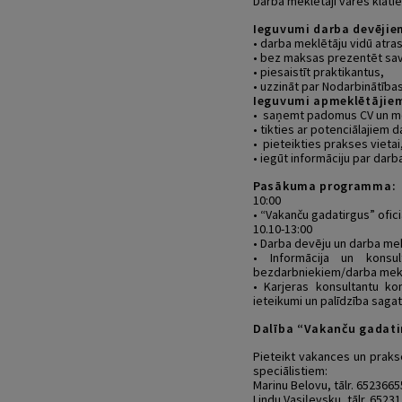
Darba meklētāji varēs klātie
Ieguvumi darba devējie
• darba meklētāju vidū atra
• bez maksas prezentēt s
• piesaistīt praktikantus,
• uzzināt par Nodarbinātība
Ieguvumi apmeklētājie
• saņemt padomus CV un moti
• tikties ar potenciālajiem 
• pieteikties prakses vietai
• iegūt informāciju par dar
Pasākuma programma:
10:00
• “Vakanču gadatirgus” ofici
10.10-13:00
• Darba devēju un darba me
• Informācija un konsu
bezdarbniekiem/darba mekl
• Karjeras konsultantu ko
ieteikumi un palīdzība sagata
Dalība “Vakanču gadati
Pieteikt vakances un prakse
speciālistiem:
Marinu Belovu, tālr. 6523665
Lindu Vasiļevsku, tālr. 652