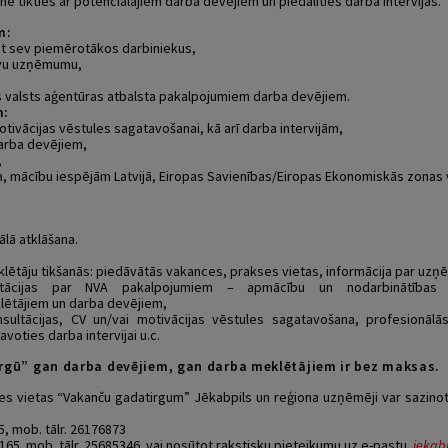
nē tikties ar potenciālajiem darba devējiem un piedalīties darba intervijās.
m:
st sev piemērotākos darbiniekus,
avu uzņēmumu,
s valsts aģentūras atbalsta pakalpojumiem darba devējiem.
m:
vācijas vēstules sagatavošanai, kā arī darba intervijām,
darba devējiem,
,
ba, mācību iespējām Latvijā, Eiropas Savienības/Eiropas Ekonomiskās zonas v
ālā atklāšana.
klētāju tikšanās: piedāvātās vakances, prakses vietas, informācija par uz
ltācijas par NVA pakalpojumiem – apmācību un nodarbinātības 
ētājiem un darba devējiem,
nsultācijas, CV un/vai motivācijas vēstules sagatavošana, profesionālā
voties darba intervijai u.c.
rgū” gan darba devējiem, gan darba meklētājiem ir bez maksas.
s vietas “Vakanču gadatirgum” Jēkabpils un reģiona uzņēmēji var sazinoti
5, mob. tālr. 26176873
31165. mob. tālr. 25685346 vai nosūtot rakstisku pieteikumu uz e-pastu
jekab