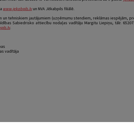
ma
www.jekabpils.lv
un NVA Jēkabpils filiālē.
em un tehniskiem jautājumiem (uzņēmumu stendiem, reklāmas iespējām, prez
ldības Sabiedrisko attiecību nodaļas vadītāju Margitu Liepiņu, tālr. 65207
ils.lv
.
bas
as vadītāja