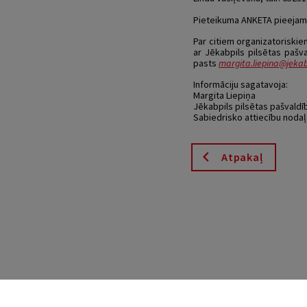
Pieteikuma ANKETA pieeja
Par citiem organizatoriski
ar Jēkabpils pilsētas pašva
pasts
margita.liepina@jekabp
Informāciju sagatavoja:
Margita Liepiņa
Jēkabpils pilsētas pašvaldī
Sabiedrisko attiecību nodaļ
Atpakaļ