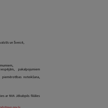
alstīs un Šveicē,
ņēmumiem,
iespējām, pakalpojumiem
s piemērotības noteikšana,
es ar NVA Jēkabpils filiāles
pils@nva.gov.lv