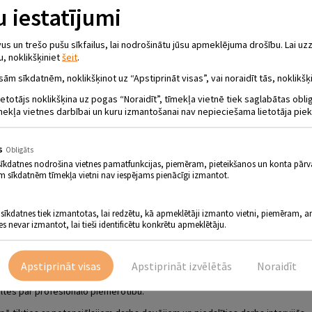
 iestatījumi
 un trešo pušu sīkfailus, lai nodrošinātu jūsu apmeklējuma drošību. Lai uzz
u, noklikšķiniet
šeit
.
sām sīkdatnēm, noklikšķinot uz “Apstiprināt visas”, vai noraidīt tās, noklikšķi
DATIRGUS”
ietotājs noklikšķina uz pogas “Noraidīt”, tīmekļa vietnē tiek saglabātas obl
.10.00 - 13.00
mekļa vietnes darbībai un kuru izmantošanai nav nepieciešama lietotāja piek
.00 līdz 13.00 Jēkabpils Tautas namā notiks trešais “Vakanč
s
Obligāts
ji no Jēkabpils un apkārtējiem novadiem tiek aicināti piedā
sīkdatnes nodrošina vietnes pamatfunkcijas, piemēram, pieteikšanos un konta pārv
zņēmumā, savukārt darba meklētājiem būs iespēja iepazīties
m sīkdatnēm tīmekļa vietni nav iespējams pienācīgi izmantot.
ionā. Ikviens interesents varēs iegūt informāciju par profesion
 sīkdatnes tiek izmantotas, lai redzētu, kā apmeklētāji izmanto vietni, piemēram, an
rganizēts Jēkabpils pilsētas pašvaldībai sadarbībā ar Nodarbinātības valsts
es nevar izmantot, lai tieši identificētu konkrētu apmeklētāju.
arbinātību un iedzīvotāju profesionālo pilnveidi Jēkabpilī un tuvākajā apkārt
arēs uzzināt par uzņēmumiem piedāvātajiem pakalpojumiem, savukārt da
vijā, Eiropas Savienības un Eiropas Ekonomiskās zonas valstīs.
Apstiprināt visas
Apstiprināt izvēlētās
Noraidīt
a meklētājiem sniegs ieteikumus CV un pieteikuma vēstules sagatavošanā
sultēs par profesionālo piemērotību.