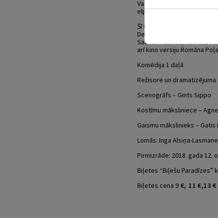
Vandas Žurdēnas uzstājības 
elpu aizraujošā lugas lasī
Šī vairākkārt apbalvotā vie
Deivida Aivsa (David Ives) 
Sacher-Masoch) noveles “Ven
arī kino versiju Romāna Po
Komēdija 1 daļā
Režisore un dramatizējuma 
Scenogrāfs – Gints Sippo
Kostīmu māksliniece – Agn
Gaismu mākslinieks – Gatis
Lomās: Inga Alsiņa-Lasmane
Pirmizrāde:
2018. gada 12. 
Biļetes “Biļešu Paradīzes” 
Biļetes cena 9
€, 11 €,13 €