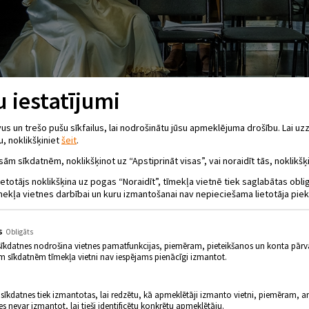
 iestatījumi
 un trešo pušu sīkfailus, lai nodrošinātu jūsu apmeklējuma drošību. Lai uzz
u, noklikšķiniet
šeit
.
sām sīkdatnēm, noklikšķinot uz “Apstiprināt visas”, vai noraidīt tās, noklikšķi
ietotājs noklikšķina uz pogas “Noraidīt”, tīmekļa vietnē tiek saglabātas obl
mekļa vietnes darbībai un kuru izmantošanai nav nepieciešama lietotāja piek
ĀMAS TEĀTRA IZRĀDE “VENĒRA KAŽOKĀ
s
Obligāts
sīkdatnes nodrošina vietnes pamatfunkcijas, piemēram, pieteikšanos un konta pārv
.19.00
KRUSTPILS KULTŪRAS NAMS
m sīkdatnēm tīmekļa vietni nav iespējams pienācīgi izmantot.
rast aktrisi galvenajai lomai savā topošajā izrādē. Viņa ir pārliecināta, ka šī lo
 sīkdatnes tiek izmantotas, lai redzētu, kā apmeklētāji izmanto vietni, piemēram, an
es nevar izmantot, lai tieši identificētu konkrētu apmeklētāju.