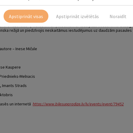
un personības spēks ir mistiski vilinošs, un tas lēnām ierauj režisoru un 
jumā, kura iznākums kļūst par pārsteigumu abiem…
Apstiprināt visas
Apstiprināt izvēlētās
Noraidīt
ncēliena luga-lugā ir izcilā, tumšā humora meistara, amerikāņu dramaturga, s
komēdija, kuru viņš sarakstījis pēc austriešu rakstnieka Leopolda fon Zahe
ēra kažokādā” (“Venus in Fur”) motīviem ar tādu pašu nosaukumu. 2012.gadā
ļanska režijā un piedzīvojis neskaitāmus iestudējumus uz daudzām pasaules
autore – Inese Mičule
ese Kaupere
 Priednieks-Melnacis
, Imants Strads
oktobris
kasēs un internetā
https://www.bilesuparadize.lv/lv/events/event/79452