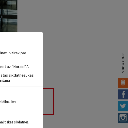
inātu vairāk par
SEKO MUMS
not uz “Noraidīt”.
igātās sīkdatnes, kas
rišana
DĀ”
aldību. Bez
ma atbilst tieši viņai.
alītiskās sīkdatnes.