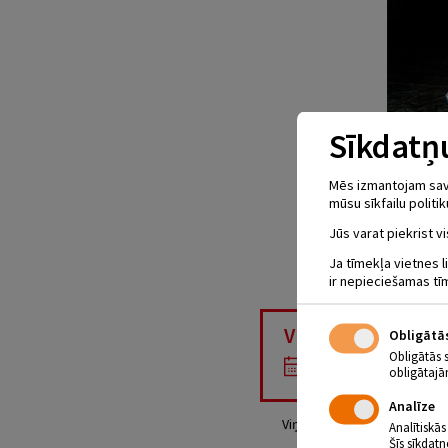
Sīkdatņu
Mēs izmantojam savus
mūsu sīkfailu politik
Jūs varat piekrist vi
Ja tīmekļa vietnes l
ir nepieciešamas tī
VALMIERAS DR
Obligātā
Obligātās 
12.03.2020 - plkst
obligātajā
Analīze
Viņš jau ir zaudējis cerību at
Analītiskās
Šīs sīkdatn