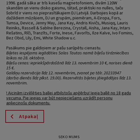
1996. gadā sāka ar trīs kasešu magnetofoniem, divām 120W
skandām un vienu disko gaismu, tātad, praktiski no nulles, taču
šobrīd ir viens no pieprasītākajiem DJ Latvijā. Darbojies kopā ar
dažādiem mūziķiem, DJ un grupām, piemēram, A-Eiropa, Fors,
Tumsa, Device, Jenny May, Jana Kay, Andris Kivičs, Musiqq, Lauris
Reiniks, Rassell & Sabīne Berezina, Crystall, Aisha, Jana Kay, Intars
Rešatins, Rīči, Tranzīts, Forte, Inese, Favorīts, Ilze Kalve, Ivo Fomins,
Bez Obid, Lily, Emi, White Shadow u.c.
Pasākums pie galdiņiem ar pašu sarūpētu cienastu.
Biļetes iespējams iegādāties Salas Tautas namā biļešu tirdzniecības
laikos no 28. oktobra.
Biļešu cenas: iepriekšpārdošānā līdz 13. novembrim 10 €, norises dienā
15 €.
Galdiņu rezervācija līdz 12. novembrim, zvanot pa tālr. 20233947
(darba dienās līdz plkst. 19.00). Rezervētās biļetes jāiegādājas līdz 13.
novembrim.
! Aicinām izvēlēties ballei atbilstošu apģērbu! Ieeja ballē no 18 gadu
vecuma. Pie ieejas var būt nepieciešams uzrādīt personu
apliecinošu dokumentu.
Atpakaļ
SEKO MUMS