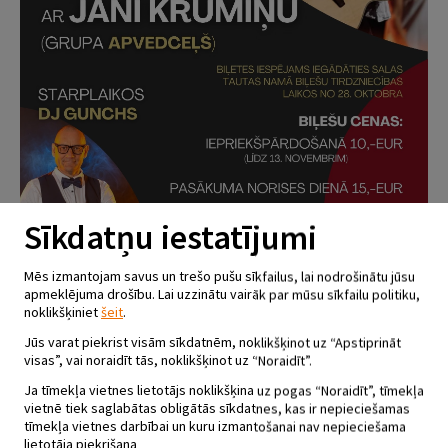
Sīkdatņu iestatījumi
Mēs izmantojam savus un trešo pušu sīkfailus, lai nodrošinātu jūsu
apmeklējuma drošību. Lai uzzinātu vairāk par mūsu sīkfailu politiku,
noklikšķiniet
šeit
.
VALSTS SVĒTKU BALLE AR JĀNI
Jūs varat piekrist visām sīkdatnēm, noklikšķinot uz “Apstiprināt
visas”, vai noraidīt tās, noklikšķinot uz “Noraidīt”.
KRŪMIŅU UN DJ GUNCHS
Ja tīmekļa vietnes lietotājs noklikšķina uz pogas “Noraidīt”, tīmekļa
16.11.2025 - plkst.22.00
vietnē tiek saglabātas obligātās sīkdatnes, kas ir nepieciešamas
tīmekļa vietnes darbībai un kuru izmantošanai nav nepieciešama
Salas Tautas nams
lietotāja piekrišana