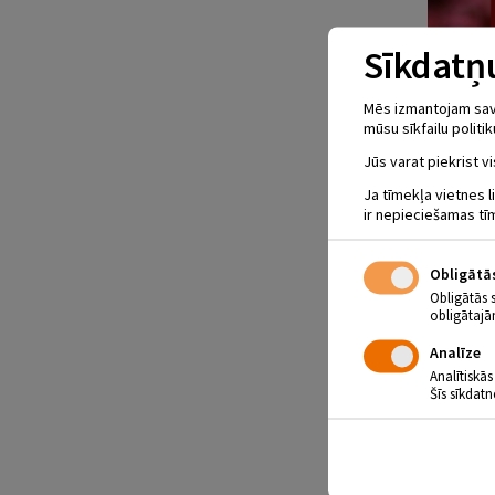
Sīkdatņu
Mēs izmantojam savus
mūsu sīkfailu politik
Jūs varat piekrist vi
Ja tīmekļa vietnes l
ir nepieciešamas tī
Obligātā
Obligātās 
obligātajā
Analīze
Analītiskās
Šīs sīkdatn