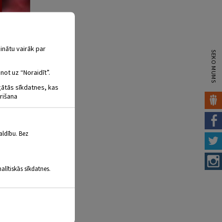
inātu vairāk par
SEKO MUMS
not uz “Noraidīt”.
igātās sīkdatnes, kas
rišana
aldību. Bez
alītiskās sīkdatnes.