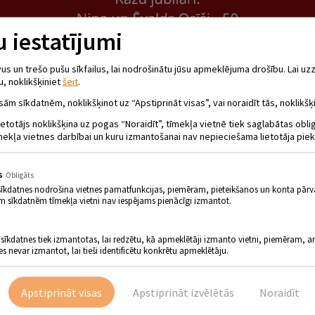
 iestatījumi
 un trešo pušu sīkfailus, lai nodrošinātu jūsu apmeklējuma drošību. Lai uzz
u, noklikšķiniet
šeit
.
sām sīkdatnēm, noklikšķinot uz “Apstiprināt visas”, vai noraidīt tās, noklikšķi
ietotājs noklikšķina uz pogas “Noraidīt”, tīmekļa vietnē tiek saglabātas obl
mekļa vietnes darbībai un kuru izmantošanai nav nepieciešama lietotāja piek
s
Obligāts
sīkdatnes nodrošina vietnes pamatfunkcijas, piemēram, pieteikšanos un konta pārv
m sīkdatnēm tīmekļa vietni nav iespējams pienācīgi izmantot.
 sīkdatnes tiek izmantotas, lai redzētu, kā apmeklētāji izmanto vietni, piemēram, an
es nevar izmantot, lai tieši identificētu konkrētu apmeklētāju.
Apstiprināt visas
Apstiprināt izvēlētās
Noraidīt