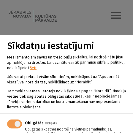
Sīkdatņu iestatījumi
VARA VĒTRAS KONCERTS “MĒS
Mēs izmantojam savus un trešo pušu sīkfailus, lai nodrošinātu jūsu
TIKĀMIES MARTĀ…”
apmeklējuma drošību. Lai uzzinātu vairāk par mūsu sīkfailu politiku,
noklikšķiniet
šeit
.
11.03.2023 - plkst.18.00
Jūs varat piekrist visām sīkdatnēm, noklikšķinot uz “Apstiprināt
Sēlpils Tautas nams
visas”, vai noraidīt tās, noklikšķinot uz “Noraidīt”.
Ja tīmekļa vietnes lietotājs noklikšķina uz pogas “Noraidīt”, tīmekļa
vietnē tiek saglabātas obligātās sīkdatnes, kas ir nepieciešamas
11.03.plkst.18.00
tīmekļa vietnes darbībai un kuru izmantošanai nav nepieciešama
lietotāja piekrišana
Vara Vētras koncerts “Mēs tikāmies martā…”
Biļetes iepriekšpārdošanā 5€, pasākuma dienā 7 €. Biļetes Sēlpils
TN.
Info, zvanot pa tel. 25741250.
Obligātās
Obligāts
Obligātās sīkdatnes nodrošina vietnes pamatfunkcijas,