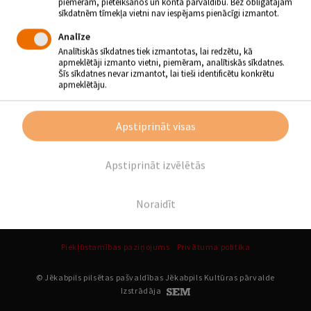
piemēram, pieteikšanos un konta pārvaldību. Bez obligātajām
sīkdatnēm tīmekļa vietni nav iespējams pienācīgi izmantot.
Atpakaļ
Analīze
Analītiskās sīkdatnes tiek izmantotas, lai redzētu, kā
SEKO MUMS
apmeklētāji izmanto vietni, piemēram, analītiskās sīkdatnes.
Šīs sīkdatnes nevar izmantot, lai tieši identificētu konkrētu
apmeklētāju.
Apstiprināt visas
Apstiprināt izvēlētās
Noraidīt
Piekļūstamības paziņojums
Privātuma politika
© Jēkabpils pilsētas pašvaldības Jēkabpils Kultūras pārvalde
Izstrādāja