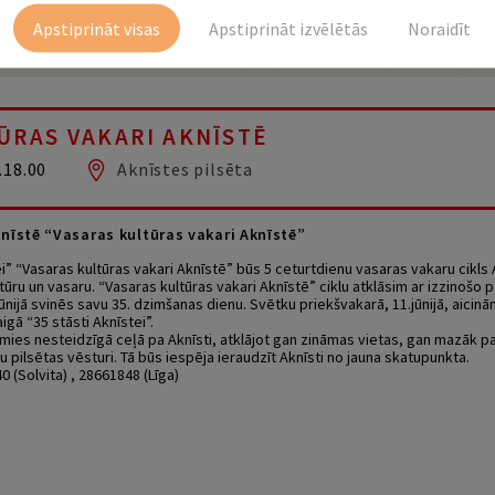
Apstiprināt visas
Apstiprināt izvēlētās
Noraidīt
ŪRAS VAKARI AKNĪSTĒ
.18.00
Aknīstes pilsēta
Aknīstē “Vasaras kultūras vakari Aknīstē”
ei” “Vasaras kultūras vakari Aknīstē” būs 5 ceturtdienu vasaras vakaru cikls 
tūru un vasaru. “Vasaras kultūras vakari Aknīstē” ciklu atklāsim ar izzinošo p
jūnijā svinēs savu 35. dzimšanas dienu. Svētku priekšvakarā, 11.jūnijā, aicin
igā “35 stāsti Aknīstei”.
imies nesteidzīgā ceļā pa Aknīsti, atklājot gan zināmas vietas, gan mazāk p
pilsētas vēsturi. Tā būs iespēja ieraudzīt Aknīsti no jauna skatupunkta.
0 (Solvita) , 28661848 (Līga)