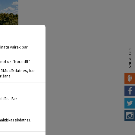
inātu vairāk par
SEKO MUMS
not uz “Noraidīt”.
igātās sīkdatnes, kas
rišana
aldību. Bez
alītiskās sīkdatnes.