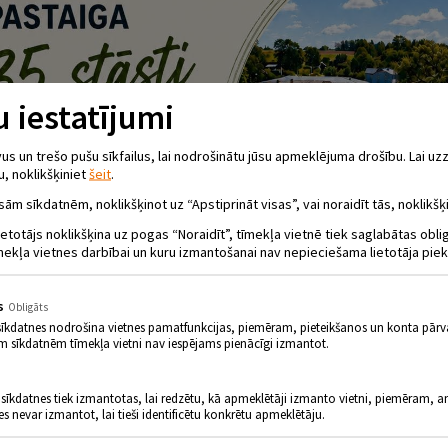
 iestatījumi
 un trešo pušu sīkfailus, lai nodrošinātu jūsu apmeklējuma drošību. Lai uzz
u, noklikšķiniet
šeit
.
sām sīkdatnēm, noklikšķinot uz “Apstiprināt visas”, vai noraidīt tās, noklikšķi
ietotājs noklikšķina uz pogas “Noraidīt”, tīmekļa vietnē tiek saglabātas obl
mekļa vietnes darbībai un kuru izmantošanai nav nepieciešama lietotāja piek
s
Obligāts
sīkdatnes nodrošina vietnes pamatfunkcijas, piemēram, pieteikšanos un konta pārv
m sīkdatnēm tīmekļa vietni nav iespējams pienācīgi izmantot.
 sīkdatnes tiek izmantotas, lai redzētu, kā apmeklētāji izmanto vietni, piemēram, an
es nevar izmantot, lai tieši identificētu konkrētu apmeklētāju.