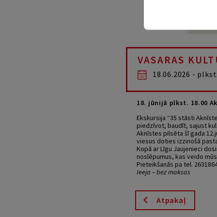
VASARAS KULT
18.06.2026 - plkst
18. jūnijā plkst. 18.00 
Ekskursija “35 stāsti Aknīst
piedzīvot, baudīt, sajust kul
Aknīstes pilsēta šī gada 12.
viesus doties izzinošā pasta
Kopā ar Līgu Jaujenieci dos
noslēpumus, kas veido mūsu 
Pieteikšanās pa tel. 2631864
Ieeja – bez maksas
Atpakaļ