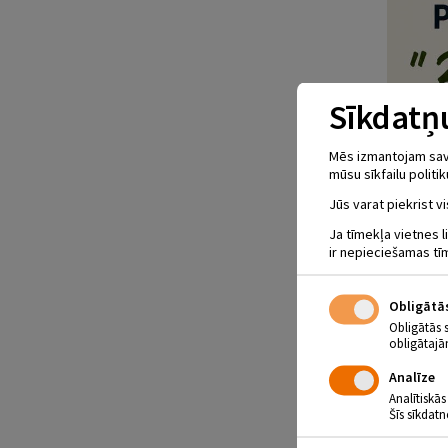
Sīkdatņu
Mēs izmantojam savus
mūsu sīkfailu politik
Jūs varat piekrist vi
Ja tīmekļa vietnes l
ir nepieciešamas tī
Obligātā
Obligātās 
obligātajā
Analīze
Analītiskās
Šīs sīkdatn