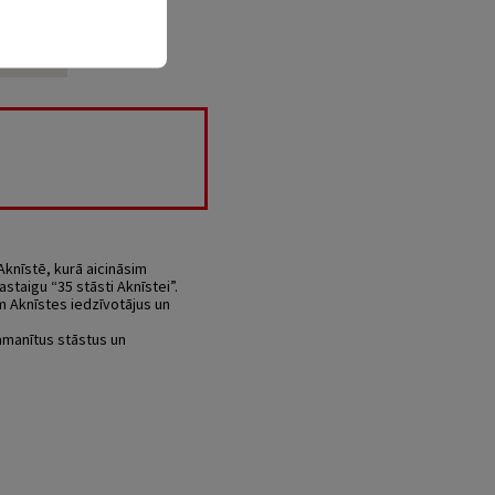
Aknīstē, kurā aicināsim
astaigu “35 stāsti Aknīstei”.
ām Aknīstes iedzīvotājus un
amanītus stāstus un