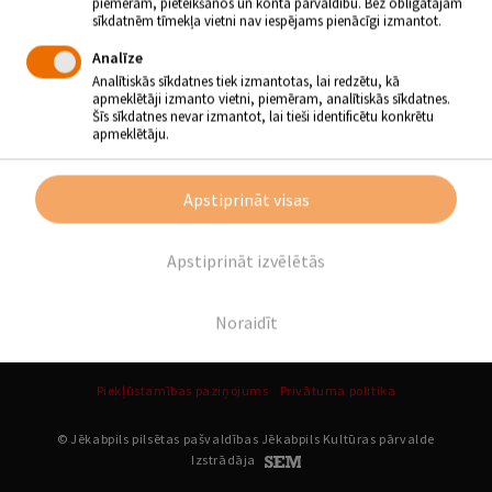
piemēram, pieteikšanos un konta pārvaldību. Bez obligātajām
sīkdatnēm tīmekļa vietni nav iespējams pienācīgi izmantot.
Analīze
Analītiskās sīkdatnes tiek izmantotas, lai redzētu, kā
apmeklētāji izmanto vietni, piemēram, analītiskās sīkdatnes.
Šīs sīkdatnes nevar izmantot, lai tieši identificētu konkrētu
apmeklētāju.
Apstiprināt visas
Apstiprināt izvēlētās
Noraidīt
Piekļūstamības paziņojums
Privātuma politika
© Jēkabpils pilsētas pašvaldības Jēkabpils Kultūras pārvalde
Izstrādāja