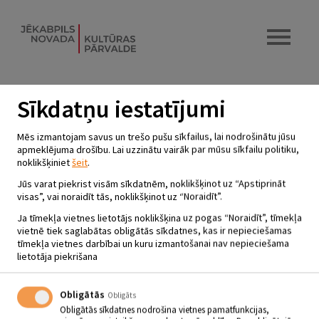
Sīkdatņu iestatījumi
VASARAS SAULGRIEŽU UGUNS
Mēs izmantojam savus un trešo pušu sīkfailus, lai nodrošinātu jūsu
RITUĀLS
apmeklējuma drošību. Lai uzzinātu vairāk par mūsu sīkfailu politiku,
noklikšķiniet
šeit
.
22.06.2024
Sēlijas kultūrtelpa
Jūs varat piekrist visām sīkdatnēm, noklikšķinot uz “Apstiprināt
visas”, vai noraidīt tās, noklikšķinot uz “Noraidīt”.
22.06.
Ja tīmekļa vietnes lietotājs noklikšķina uz pogas “Noraidīt”, tīmekļa
Vasaras Saulgriežu uguns rituāls
vietnē tiek saglabātas obligātās sīkdatnes, kas ir nepieciešamas
Pieteikšanās līdz 19.jūnijam
tīmekļa vietnes darbībai un kuru izmantošanai nav nepieciešama
lietotāja piekrišana
Atpakaļ
Obligātās
Obligāts
Obligātās sīkdatnes nodrošina vietnes pamatfunkcijas,
SEKO MUMS