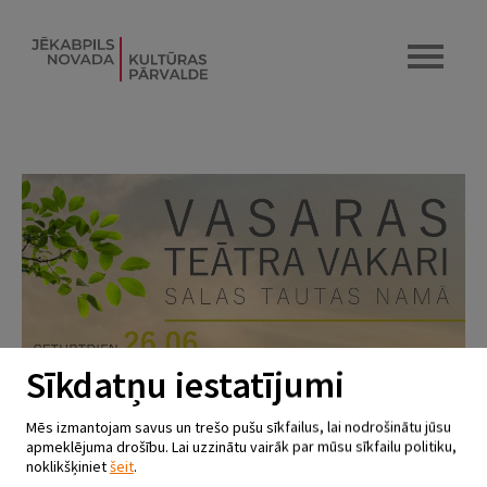
Sīkdatņu iestatījumi
Mēs izmantojam savus un trešo pušu sīkfailus, lai nodrošinātu jūsu
apmeklējuma drošību. Lai uzzinātu vairāk par mūsu sīkfailu politiku,
noklikšķiniet
šeit
.