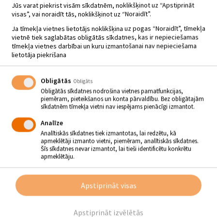
Jūs varat piekrist visām sīkdatnēm, noklikšķinot uz “Apstiprināt
visas”, vai noraidīt tās, noklikšķinot uz “Noraidīt”.
Ja tīmekļa vietnes lietotājs noklikšķina uz pogas “Noraidīt”, tīmekļa
vietnē tiek saglabātas obligātās sīkdatnes, kas ir nepieciešamas
tīmekļa vietnes darbībai un kuru izmantošanai nav nepieciešama
lietotāja piekrišana
Obligātās
Obligāts
Obligātās sīkdatnes nodrošina vietnes pamatfunkcijas,
piemēram, pieteikšanos un konta pārvaldību. Bez obligātajām
sīkdatnēm tīmekļa vietni nav iespējams pienācīgi izmantot.
Analīze
Analītiskās sīkdatnes tiek izmantotas, lai redzētu, kā
apmeklētāji izmanto vietni, piemēram, analītiskās sīkdatnes.
Šīs sīkdatnes nevar izmantot, lai tieši identificētu konkrētu
apmeklētāju.
VASARAS TEĀTRA VAKARS SALĀ!
10.07.2025 - plkst.19.00
Apstiprināt visas
Salas Tautas nams
Apstiprināt izvēlētās