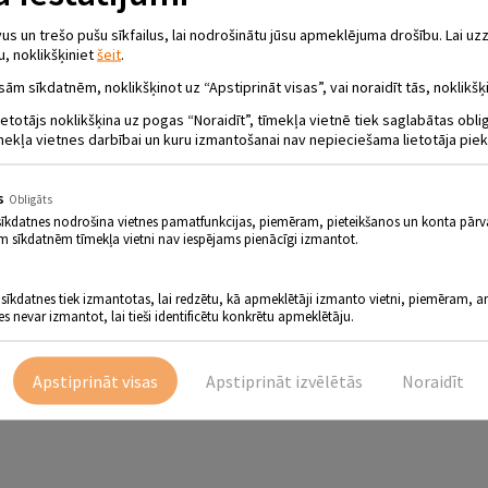
 un trešo pušu sīkfailus, lai nodrošinātu jūsu apmeklējuma drošību. Lai uzz
u, noklikšķiniet
šeit
.
SIES LATVIJAS NACIONĀLAIS TEĀTRIS AR
sām sīkdatnēm, noklikšķinot uz “Apstiprināt visas”, vai noraidīt tās, noklikšķi
EVS”
ietotājs noklikšķina uz pogas “Noraidīt”, tīmekļa vietnē tiek saglabātas obl
mekļa vietnes darbībai un kuru izmantošanai nav nepieciešama lietotāja piek
 Viesītes Kultūras centrā “Sēlija” notiks Latvijas Nacionālā teātr
s
Obligāts
imenes konfliktkomēdija vienā daļā.
sīkdatnes nodrošina vietnes pamatfunkcijas, piemēram, pieteikšanos un konta pārv
m sīkdatnēm tīmekļa vietni nav iespējams pienācīgi izmantot.
gadus vecā atvase skolā sadevusi pa seju otras tikpat situētas ģimenes 1
i apmaldas pārliecībā, kā audzināt bērnus, kas ir ģimene un kāda ir pati pas
 ļoti visi gribam būt civilizēti, un, protams, mums katram vienmēr būs sava 
 kā vienkāršā, pat banālā situācijā izrāde risina globālas mūsdienu sociālās 
 sīkdatnes tiek izmantotas, lai redzētu, kā apmeklētāji izmanto vietni, piemēram, an
arbūt pat nežēlīgs, izrādē tas izteikts vieglā, asprātīgā spēles formā komēd
es nevar izmantot, lai tieši identificētu konkrētu apmeklētāju.
 “Biļešu Paradīzes” kasēs un internetā –
Biļetes uz SLAKTIŅA DIEVS. Latvi
a 2 2022. gada 27. oktobris, ceturtdiena, 19:00 Viesītes Kultūras centrs “Sēlija” 
Apstiprināt visas
Apstiprināt izvēlētās
Noraidīt