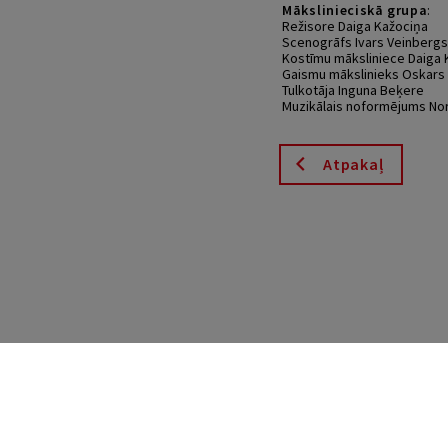
Mākslinieciskā
grupa
:
Režisore Daiga Kažociņa
Scenogrāfs Ivars Veinbergs
Kostīmu māksliniece Daiga 
Gaismu mākslinieks Oskars 
Tulkotāja Inguna Beķere
Muzikālais noformējums N
Atpakaļ