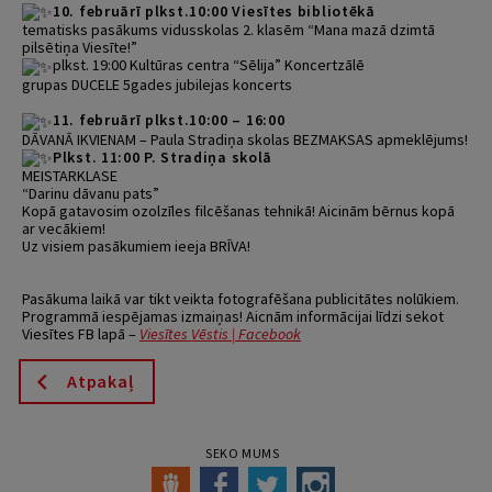
10. februārī plkst.10:00 Viesītes bibliotēkā
tematisks pasākums vidusskolas 2. klasēm “Mana mazā dzimtā
pilsētiņa Viesīte!”
plkst. 19:00 Kultūras centra “Sēlija” Koncertzālē
grupas DUCELE 5gades jubilejas koncerts
11. februārī plkst.10:00 – 16:00
DĀVANĀ IKVIENAM – Paula Stradiņa skolas BEZMAKSAS apmeklējums!
P
lkst. 11:00 P. Stradiņa skolā
MEISTARKLASE
“Darinu dāvanu pats”
Kopā gatavosim ozolzīles filcēšanas tehnikā! Aicinām bērnus kopā
ar vecākiem!
Uz visiem pasākumiem ieeja BRĪVA!
Pasākuma laikā var tikt veikta fotografēšana publicitātes nolūkiem.
Programmā iespējamas izmaiņas! Aicnām informācijai līdzi sekot
Viesītes FB lapā –
Viesītes Vēstis | Facebook
Atpakaļ
SEKO MUMS