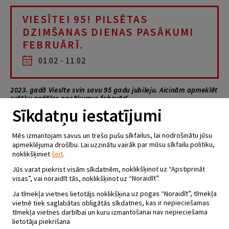
VIESĪTEI 95! PILSĒTAS
DZIMŠANAS DIENAS PASĀKUMI
FEBRUĀRĪ.
01.02 - 11.02
2023. gadā Viesīte svin savu 95 gadu jubileju. Aicinām apmeklēt
svētku nedēļas pasākumus februārī.
Sīkdatņu iestatījumi
5. februārī plkst.12:00 Viesītes Brīvības baznīcā
– Ekumēniskais DIEVKALPOJUMS
Mēs izmantojam savus un trešo pušu sīkfailus, lai nodrošinātu jūsu
– KONCERTS “Veltījums” – piedalās Rīgas Doma kora skolas
apmeklējuma drošību. Lai uzzinātu vairāk par mūsu sīkfailu politiku,
audzēkņi
noklikšķiniet
šeit
.
No 6. februāra Viesītes bibliotēkā
Jūs varat piekrist visām sīkdatnēm, noklikšķinot uz “Apstiprināt
– Izstāde “Mana jubilejas svecīte Viesītei”
visas”, vai noraidīt tās, noklikšķinot uz “Noraidīt”.
Aicinām ikvienu viesītieti papildināt bērnu darbu izstādi bibliotēkas
lasītavā!
Ja tīmekļa vietnes lietotājs noklikšķina uz pogas “Noraidīt”, tīmekļa
– Gada izstāžu cikla “Pie tevis, pilsēta mazā un mīļa, visu mūžu
vietnē tiek saglabātas obligātās sīkdatnes, kas ir nepieciešamas
atpakaļ nākam!” ietvaros –
tīmekļa vietnes darbībai un kuru izmantošanai nav nepieciešama
izstāde “Pilsētas vēstures lappuses pārlapojot”
lietotāja piekrišana
– Viktorīna bibliotēkas apmeklētājiem “Pilsētas vēsture – ko par to