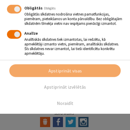
Obligātās
Obligāts
ZĀĻU DIENA
Obligātās sīkdatnes nodrošina vietnes pamatfunkcijas,
22.06.2017 | plkst.10.00 - 13.00
piemēram, pieteikšanos un konta pārvaldību. Bez obligātajām
sīkdatnēm tīmekļa vietni nav iespējams pienācīgi izmantot.
Analīze
Zāļu dienā, 22.jūnijā, no plkst. 10.00 līdz plkst. 13.00
Analītiskās sīkdatnes tiek izmantotas, lai redzētu, kā
svētkus ielīgosim dažādās Jēkabpils vietās – norisināsies
apmeklētāji izmanto vietni, piemēram, analītiskās sīkdatnes.
akcija “Zāļu diena ienāk pilsētā”.
Kopā ar kapelas
Šīs sīkdatnes nevar izmantot, lai tieši identificētu konkrētu
“Kreicburgas ziķeri”, folkloras kopas “Rati” un kora “Atvasara”
apmeklētāju.
dalībniekiem līgosim, dziedāsim un rotāsim.
Tiekamies:
Apstiprināt visas
plkst. 10.00 ziedu tirdziņā pie tilta Krustpils pusē,
plkst. 11.00 pie Jēkabpils domes,
plkst. 12.00 Vecpilsētas laukumā pie Lūša.
Apstiprināt izvēlētās
Atpakaļ
Noraidīt
SEKO MUMS