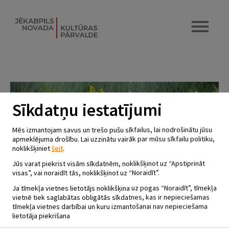
Sīkdatņu iestatījumi
Mēs izmantojam savus un trešo pušu sīkfailus, lai nodrošinātu jūsu
apmeklējuma drošību. Lai uzzinātu vairāk par mūsu sīkfailu politiku,
noklikšķiniet
šeit
.
Jūs varat piekrist visām sīkdatnēm, noklikšķinot uz “Apstiprināt
visas”, vai noraidīt tās, noklikšķinot uz “Noraidīt”.
Ja tīmekļa vietnes lietotājs noklikšķina uz pogas “Noraidīt”, tīmekļa
vietnē tiek saglabātas obligātās sīkdatnes, kas ir nepieciešamas
tīmekļa vietnes darbībai un kuru izmantošanai nav nepieciešama
lietotāja piekrišana