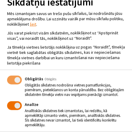
Sīkdatņu iestatījumi
Mēs izmantojam savus un trešo pušu sīkfailus, lai nodrošinātu jūsu
apmeklējuma drošību. Lai uzzinātu vairāk par mūsu sīkfailu politiku,
noklikšķiniet
šeit
.
Jūs varat piekrist visām sīkdatnēm, noklikšķinot uz “Apstiprināt
visas”, vai noraidīt tās, noklikšķinot uz “Noraidīt”.
Ja tīmekļa vietnes lietotājs noklikšķina uz pogas “Noraidīt”, tīmekļa
vietnē tiek saglabātas obligātās sīkdatnes, kas ir nepieciešamas
tīmekļa vietnes darbībai un kuru izmantošanai nav nepieciešama
lietotāja piekrišana
Obligātās
Obligāts
Obligātās sīkdatnes nodrošina vietnes pamatfunkcijas,
piemēram, pieteikšanos un konta pārvaldību. Bez obligātajām
sīkdatnēm tīmekļa vietni nav iespējams pienācīgi izmantot.
MUZIKĀLS CEĻOJUMS “EIROPAS
Analīze
ZIEMASSVĒTKI” – INESE
Analītiskās sīkdatnes tiek izmantotas, lai redzētu, kā
ĒRMANE UN HAVJĒRS
apmeklētāji izmanto vietni, piemēram, analītiskās sīkdatnes.
Šīs sīkdatnes nevar izmantot, lai tieši identificētu konkrētu
FERNANDESS
apmeklētāju.
21.12.2024 - plkst.19.00