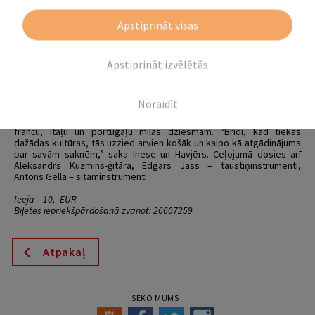
Spuņģēnu Tautas nams
Apstiprināt visas
Apstiprināt izvēlētās
21.12. plkst.19.00
Muzikāls ceļojums “Eiropas Ziemassvētki”
– Inese Ērmane
un Havjērs Fernandess
Noraidīt
Koncertprogrammā mūziķi piedāvās reibinošu, muzikālu
piedzīvojumu – tiltu starp kultūrām – ar populārām latviešu, spāņu,
franču, itāļu un portugāļu mīlas dziesmām. “Brīdī, kad tiekas
dažādas kultūras, tās uzzied arvien košāk un kalpo kā atgādinājums
par savām saknēm,” saka Inese un Havjērs. Ceļojumā dosies arī
Aleksandrs Kuzmins-ģitāra, Edgars Jass – taustiņinstrumenti,
Antons Gella – sitaminstrumenti.
Ieeja – 10,- EUR
Biļetes iepriekšpārdošanā zvanot: 26607259
Atpakaļ
SEKO MUMS