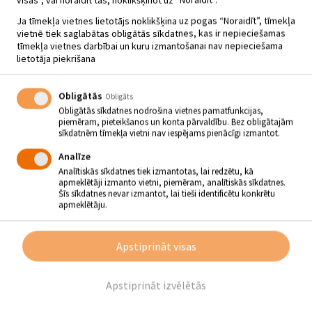
Ja tīmekļa vietnes lietotājs noklikšķina uz pogas “Noraidīt”, tīmekļa
vietnē tiek saglabātas obligātās sīkdatnes, kas ir nepieciešamas
tīmekļa vietnes darbībai un kuru izmantošanai nav nepieciešama
lietotāja piekrišana
ZIEMASSVĒTKU MEISTARKLASES
VĪPES AMANTIECĪBAS CENTRĀ
Obligātās
Obligāts
“MĀZERS”
Obligātās sīkdatnes nodrošina vietnes pamatfunkcijas,
piemēram, pieteikšanos un konta pārvaldību. Bez obligātajām
06.12 - 10.12
sīkdatnēm tīmekļa vietni nav iespējams pienācīgi izmantot.
Analīze
Jau šo sestdien, 10. decembrī, no pulksten 10 līdz 12 Vīpes
Analītiskās sīkdatnes tiek izmantotas, lai redzētu, kā
amatniecības centrā “Māzers” norisināsies Ziemassvētku
apmeklētāji izmanto vietni, piemēram, analītiskās sīkdatnes.
meistarklases!
Šīs sīkdatnes nevar izmantot, lai tieši identificētu konkrētu
apmeklētāju.
Omulīgā atmosfērā un prasmīgu meistaru vadībā radīsim
pērlīšu rokassprādzes, bišu vaska sveces un bišu vaska ietinamās
drāniņas.
Apstiprināt visas
Būs arī silta tēja!
Vietu skaits uz meistarklasēm ierobežots!
Apstiprināt izvēlētās
Pieteikšanās līdz 7. decembrim pa tālruni 29283717 (Inese).