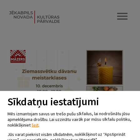
Sīkdatņu iestatījumi
Mēs izmantojam savus un trešo pušu sīkfailus, lai nodrošinātu jūsu
apmeklējuma drošību. Lai uzzinātu vairāk par mūsu sīkfailu politiku,
noklikšķiniet
šeit
.
Jūs varat piekrist visām sīkdatnēm, noklikšķinot uz “Apstiprināt
visas”, vai noraidīt tās, noklikšķinot uz “Noraidīt”.