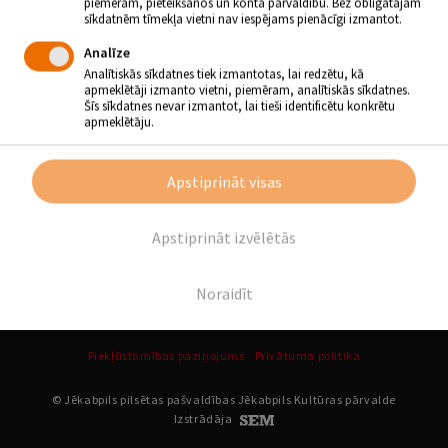
piemēram, pieteikšanos un konta pārvaldību. Bez obligātajām
sīkdatnēm tīmekļa vietni nav iespējams pienācīgi izmantot.
Analīze
Analītiskās sīkdatnes tiek izmantotas, lai redzētu, kā
apmeklētāji izmanto vietni, piemēram, analītiskās sīkdatnes.
Šīs sīkdatnes nevar izmantot, lai tieši identificētu konkrētu
apmeklētāju.
Apstiprināt visas
Apstiprināt izvēlētās
Noraidīt
Piekļūstamības paziņojums
Privātuma politika
© Jēkabpils pilsētas pašvaldības Jēkabpils Kultūras pārvalde
Izstrādāja