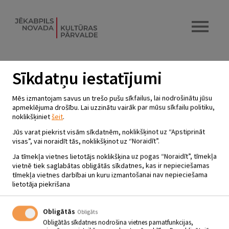
Sīkdatņu iestatījumi
ZOLĪTE
Mēs izmantojam savus un trešo pušu sīkfailus, lai nodrošinātu jūsu
apmeklējuma drošību. Lai uzzinātu vairāk par mūsu sīkfailu politiku,
13.11.2022 - plkst.10.00
noklikšķiniet
šeit
.
Biržu Tautas nams
Jūs varat piekrist visām sīkdatnēm, noklikšķinot uz “Apstiprināt
visas”, vai noraidīt tās, noklikšķinot uz “Noraidīt”.
Ja tīmekļa vietnes lietotājs noklikšķina uz pogas “Noraidīt”, tīmekļa
13.11. Plkst.10.00 Biržu Tautas namā notiks zolītes turnīrs.
vietnē tiek saglabātas obligātās sīkdatnes, kas ir nepieciešamas
tīmekļa vietnes darbībai un kuru izmantošanai nav nepieciešama
lietotāja piekrišana
Atpakaļ
Obligātās
Obligāts
SEKO MUMS
Obligātās sīkdatnes nodrošina vietnes pamatfunkcijas,