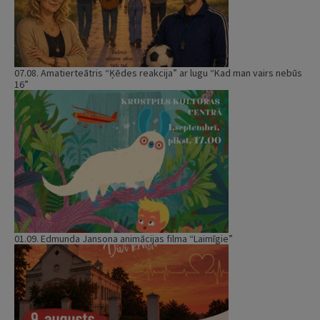
07.08. Amatierteātris “Ķēdes reakcija” ar lugu “Kad man vairs nebūs
16”
01.09. Edmunda Jansona animācijas filma “Laimīgie”