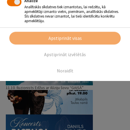
Analīze
Analītiskās sīkdatnes tiek izmantotas, lai redzētu, kā
apmeklētāji izmanto vietni, piemēram, analītiskās sīkdatnes.
Šīs sīkdatnes nevar izmantot, lai tieši identificētu konkrētu
apmeklētāju.
04.12. Andrejs Osokins, Edgars Ošleja “Dvēseles dziemas un ārijas”
Apstiprināt visas
Apstiprināt izvēlētās
Noraidīt
11.10. Iluzionists Edžus ar ilūziju šovu “GAISĀ”