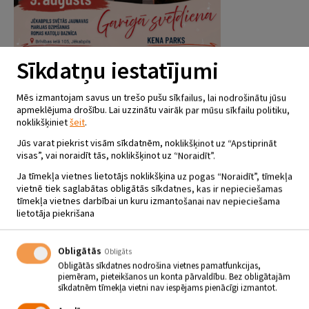
Sīkdatņu iestatījumi
09.08. “Garīgā svētdiena” Jēkabpils pilsētas svētkos
Mēs izmantojam savus un trešo pušu sīkfailus, lai nodrošinātu jūsu
apmeklējuma drošību. Lai uzzinātu vairāk par mūsu sīkfailu politiku,
noklikšķiniet
šeit
.
Jūs varat piekrist visām sīkdatnēm, noklikšķinot uz “Apstiprināt
visas”, vai noraidīt tās, noklikšķinot uz “Noraidīt”.
Ja tīmekļa vietnes lietotājs noklikšķina uz pogas “Noraidīt”, tīmekļa
vietnē tiek saglabātas obligātās sīkdatnes, kas ir nepieciešamas
tīmekļa vietnes darbībai un kuru izmantošanai nav nepieciešama
lietotāja piekrišana
06.08. Ievada nodarbība projektam “Austās segas Latvijā”
Obligātās
Obligāts
Obligātās sīkdatnes nodrošina vietnes pamatfunkcijas,
piemēram, pieteikšanos un konta pārvaldību. Bez obligātajām
sīkdatnēm tīmekļa vietni nav iespējams pienācīgi izmantot.