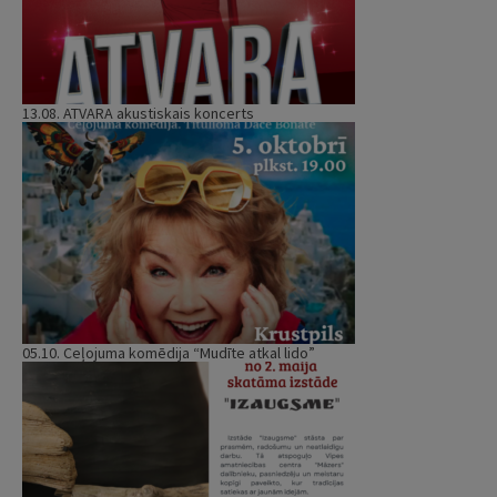
13.08. ATVARA akustiskais koncerts
05.10. Ceļojuma komēdija “Mudīte atkal lido”