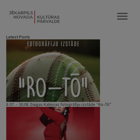
Latest Posts
8.07. – 30.08. Daigas Kalniņas fotogrāfiju izstāde “Ro–Tō”