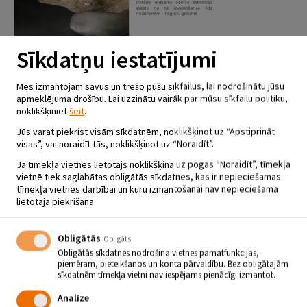
Sīkdatņu iestatījumi
2.05.- 31.08. Izstāde “Izaugsme”
Mēs izmantojam savus un trešo pušu sīkfailus, lai nodrošinātu jūsu
apmeklējuma drošību. Lai uzzinātu vairāk par mūsu sīkfailu politiku,
noklikšķiniet
šeit
.
Jūs varat piekrist visām sīkdatnēm, noklikšķinot uz “Apstiprināt
visas”, vai noraidīt tās, noklikšķinot uz “Noraidīt”.
Ja tīmekļa vietnes lietotājs noklikšķina uz pogas “Noraidīt”, tīmekļa
vietnē tiek saglabātas obligātās sīkdatnes, kas ir nepieciešamas
tīmekļa vietnes darbībai un kuru izmantošanai nav nepieciešama
lietotāja piekrišana
12.08. Santas Kasparsones koncerts
Obligātās
Obligāts
Obligātās sīkdatnes nodrošina vietnes pamatfunkcijas,
piemēram, pieteikšanos un konta pārvaldību. Bez obligātajām
sīkdatnēm tīmekļa vietni nav iespējams pienācīgi izmantot.
Analīze