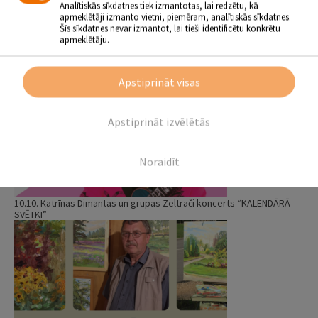
Analītiskās sīkdatnes tiek izmantotas, lai redzētu, kā
apmeklētāji izmanto vietni, piemēram, analītiskās sīkdatnes.
Šīs sīkdatnes nevar izmantot, lai tieši identificētu konkrētu
apmeklētāju.
26.08. Jura Kaukuļa “Rokkoncerts solo”
Apstiprināt visas
Apstiprināt izvēlētās
Noraidīt
10.10. Katrīnas Dimantas un grupas Zeltrači koncerts “KALENDĀRĀ
SVĒTKI”