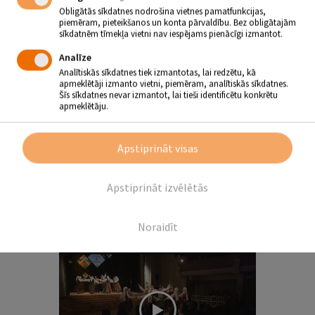
ģimeni
Obligātās sīkdatnes nodrošina vietnes pamatfunkcijas,
piemēram, pieteikšanos un konta pārvaldību. Bez obligātajām
sīkdatnēm tīmekļa vietni nav iespējams pienācīgi izmantot.
Analīze
Analītiskās sīkdatnes tiek izmantotas, lai redzētu, kā
apmeklētāji izmanto vietni, piemēram, analītiskās sīkdatnes.
Šīs sīkdatnes nevar izmantot, lai tieši identificētu konkrētu
apmeklētāju.
Apstiprināt visas
Apstiprināt izvēlētās
Uz Jēkabpils pilsētas domes
ēkas projicē audiovizuālu stāstu
“Es Tev izstāstīšu”
Noraidīt