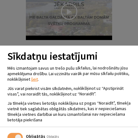
Sveiciens 4. maijā, filma “Pie
Sīkdatņu iestatījumi
Balta galda ar baltām domām”
Mēs izmantojam savus un trešo pušu sīkfailus, lai nodrošinātu jūsu
apmeklējuma drošību. Lai uzzinātu vairāk par mūsu sīkfailu politiku,
noklikšķiniet
šeit
.
Jūs varat piekrist visām sīkdatnēm, noklikšķinot uz “Apstiprināt
visas”, vai noraidīt tās, noklikšķinot uz “Noraidīt”.
Ja tīmekļa vietnes lietotājs noklikšķina uz pogas “Noraidīt”, tīmekļa
vietnē tiek saglabātas obligātās sīkdatnes, kas ir nepieciešamas
tīmekļa vietnes darbībai un kuru izmantošanai nav nepieciešama
lietotāja piekrišana
Izstādes “Vienlaikus” atklāšana
un tikšanās ar Štelmaheru
Obligātās
Obligāts