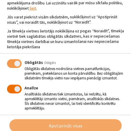
apmeklējuma drošību. Lai uzzinātu vairāk par mūsu sīkfailu politiku,
noklikšķiniet
šeit
.
Jūs varat piekrist visām sīkdatnēm, noklikšķinot uz “Apstiprināt
visas”, vai noraidīt tās, noklikšķinot uz “Noraidīt”.
Ja tīmekļa vietnes lietotājs noklikšķina uz pogas “Noraidīt”, tīmekļa
vietnē tiek saglabātas obligātās sīkdatnes, kas ir nepieciešamas
tīmekļa vietnes darbībai un kuru izmantošanai nav nepieciešama
lietotāja piekrišana
Obligātās
Obligāts
Obligātās sīkdatnes nodrošina vietnes pamatfunkcijas,
piemēram, pieteikšanos un konta pārvaldību. Bez obligātajām
sīkdatnēm tīmekļa vietni nav iespējams pienācīgi izmantot.
Analīze
Analītiskās sīkdatnes tiek izmantotas, lai redzētu, kā
apmeklētāji izmanto vietni, piemēram, analītiskās sīkdatnes.
Šīs sīkdatnes nevar izmantot, lai tieši identificētu konkrētu
apmeklētāju.
Apstiprināt visas