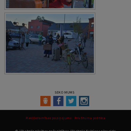
SEKO MUMS
Piekļūstamības paziņojums
Privātuma politika
© Jēkabpils pilsētas pašvaldības Jēkabpils Kultūras pārvalde