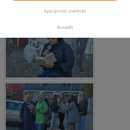
Apstiprināt izvēlētās
Noraidīt