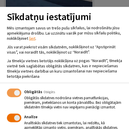
Sīkdatņu iestatījumi
Mēs izmantojam savus un trešo pušu sīkfailus, lai nodrošinātu jūsu
apmeklējuma drošību. Lai uzzinātu vairāk par mūsu sīkfailu politiku,
noklikšķiniet
šeit
.
Jūs varat piekrist visām sīkdatnēm, noklikšķinot uz “Apstiprināt
visas”, vai noraidīt tās, noklikšķinot uz “Noraidīt”.
Ja tīmekļa vietnes lietotājs noklikšķina uz pogas “Noraidīt”, tīmekļa
vietnē tiek saglabātas obligātās sīkdatnes, kas ir nepieciešamas
tīmekļa vietnes darbībai un kuru izmantošanai nav nepieciešama
lietotāja piekrišana
Obligātās
Obligāts
Obligātās sīkdatnes nodrošina vietnes pamatfunkcijas,
piemēram, pieteikšanos un konta pārvaldību. Bez obligātajām
sīkdatnēm tīmekļa vietni nav iespējams pienācīgi izmantot.
Analīze
Analītiskās sīkdatnes tiek izmantotas, lai redzētu, kā
apmeklētāji izmanto vietni, piemēram, analītiskās sīkdatnes.