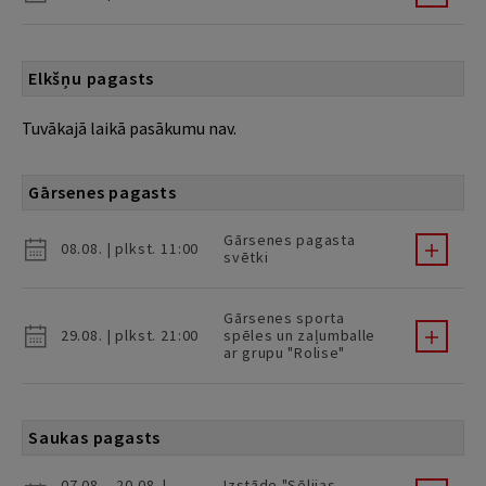
Elkšņu pagasts
Tuvākajā laikā pasākumu nav.
Gārsenes pagasts
Gārsenes pagasta
08.08. | plkst. 11:00
svētki
Gārsenes sporta
29.08. | plkst. 21:00
spēles un zaļumballe
ar grupu "Rolise"
Saukas pagasts
07.08. - 20.08. |
Izstāde "Sēlijas