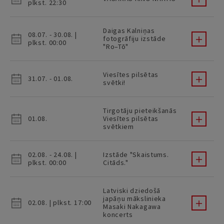
plkst. 22:30
Daigas Kalniņas
08.07. - 30.08. |
fotogrāfiju izstāde
plkst. 00:00
"Ro–Tō"
Viesītes pilsētas
31.07. - 01.08.
svētki!
Tirgotāju pieteikšanās
01.08.
Viesītes pilsētas
svētkiem
02.08. - 24.08. |
Izstāde "Skaistums.
plkst. 00:00
Citāds."
Latviski dziedošā
japāņu mākslinieka
02.08. | plkst. 17:00
Masaki Nakagawa
koncerts