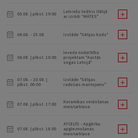
Latviešu teātris Itālijā
05.08. | plkst. 19:00
ar izrādi “MĀTES”
06.08. - 25.08.
Izstāde "Sēlijas kods"
Ievada nodarbība
06.08. | plkst. 10:00
projektam "Austās
segas Latvijā"
07.08. - 20.08. |
Izstāde "Sēlijas
plkst. 00:00
radošais mantojums"
Keramikas veidošanas
07.08. | plkst. 17:00
meistarklase
ATCELTS - Apģērbu
07.08. | plkst. 18:00
apgleznošanas
meistarklase