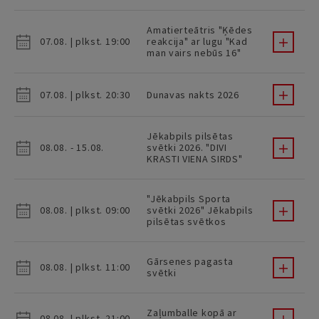
Amatierteātris "Ķēdes
07.08. | plkst. 19:00
reakcija" ar lugu "Kad
man vairs nebūs 16"
07.08. | plkst. 20:30
Dunavas nakts 2026
Jēkabpils pilsētas
08.08. - 15.08.
svētki 2026. "DIVI
KRASTI VIENA SIRDS"
"Jēkabpils Sporta
08.08. | plkst. 09:00
svētki 2026" Jēkabpils
pilsētas svētkos
Gārsenes pagasta
08.08. | plkst. 11:00
svētki
Zaļumballe kopā ar
08.08. | plkst. 21:00