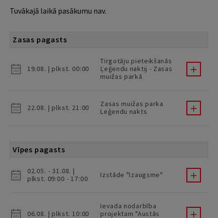
Tuvākajā laikā pasākumu nav.
Zasas pagasts
Tirgotāju pieteikšanās
19.08. | plkst. 00:00
Ļeģendu naktij - Zasas
muižas parkā
Zasas muižas parka
22.08. | plkst. 21:00
Leģendu nakts
Vīpes pagasts
02.05. - 31.08. |
Izstāde "Izaugsme"
plkst. 09:00 - 17:00
Ievada nodarbība
06.08. | plkst. 10:00
projektam "Austās