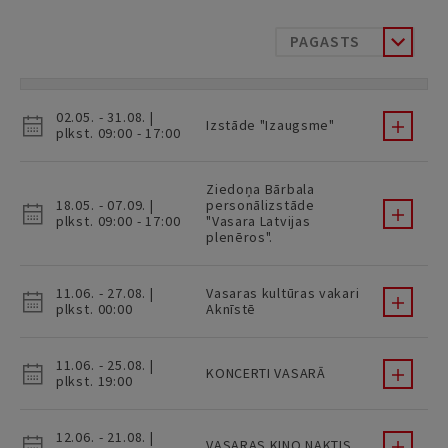
PAGASTS
02.05. - 31.08. |
Izstāde "Izaugsme"
plkst. 09:00 - 17:00
Ziedoņa Bārbala
18.05. - 07.09. |
personālizstāde
plkst. 09:00 - 17:00
"Vasara Latvijas
plenēros".
11.06. - 27.08. |
Vasaras kultūras vakari
plkst. 00:00
Aknīstē
11.06. - 25.08. |
KONCERTI VASARĀ
plkst. 19:00
12.06. - 21.08. |
VASARAS KINO NAKTIS