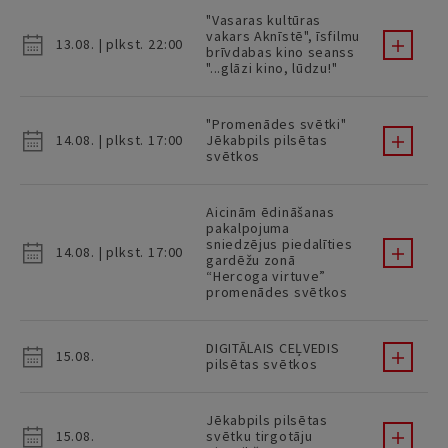
"Vasaras kultūras
vakars Aknīstē", īsfilmu
13.08. | plkst. 22:00
brīvdabas kino seanss
"...glāzi kino, lūdzu!"
"Promenādes svētki"
14.08. | plkst. 17:00
Jēkabpils pilsētas
svētkos
Aicinām ēdināšanas
pakalpojuma
sniedzējus piedalīties
14.08. | plkst. 17:00
gardēžu zonā
“Hercoga virtuve”
promenādes svētkos
DIGITĀLAIS CEĻVEDIS
15.08.
pilsētas svētkos
Jēkabpils pilsētas
15.08.
svētku tirgotāju