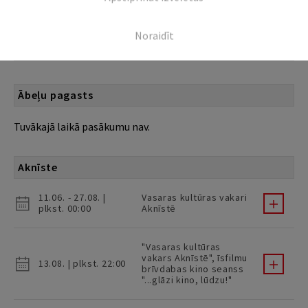
Gārsenes sporta
29.08. | plkst. 21:00
spēles un zaļumballe
Noraidīt
ar grupu "Rolise"
Ābeļu pagasts
Tuvākajā laikā pasākumu nav.
Aknīste
11.06. - 27.08. |
Vasaras kultūras vakari
plkst. 00:00
Aknīstē
"Vasaras kultūras
vakars Aknīstē", īsfilmu
13.08. | plkst. 22:00
brīvdabas kino seanss
"...glāzi kino, lūdzu!"