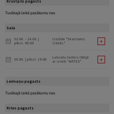
Krustpils pagasts
Tuvākajā laikā pasākumu nav.
Sala
02.08. - 24.08. |
Izstāde "Skaistums.
plkst. 00:00
Citāds."
Latviešu teātris Itālijā
05.08. | plkst. 19:00
ar izrādi “MĀTES”
Leimaņu pagasts
Tuvākajā laikā pasākumu nav.
Rites pagasts