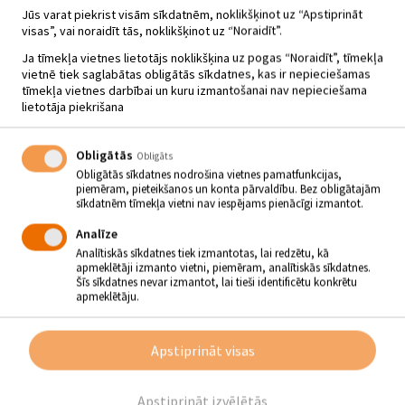
amatam
Jūs varat piekrist visām sīkdatnēm, noklikšķinot uz “Apstiprināt
visas”, vai noraidīt tās, noklikšķinot uz “Noraidīt”.
Ja tīmekļa vietnes lietotājs noklikšķina uz pogas “Noraidīt”, tīmekļa
Aleksandra Grīna 131.
vietnē tiek saglabātas obligātās sīkdatnes, kas ir nepieciešamas
16.08. | plkst. 15:00
dzimšanas dienai
tīmekļa vietnes darbībai un kuru izmantošanai nav nepieciešama
veltīts koncerts
lietotāja piekrišana
Tirgotāju pieteikšanās
Obligātās
19.08. | plkst. 00:00
Ļeģendu naktij - Zasas
Obligāts
muižas parkā
Obligātās sīkdatnes nodrošina vietnes pamatfunkcijas,
piemēram, pieteikšanos un konta pārvaldību. Bez obligātajām
sīkdatnēm tīmekļa vietni nav iespējams pienācīgi izmantot.
Zasas muižas parka
22.08. | plkst. 21:00
Analīze
Leģendu nakts
Analītiskās sīkdatnes tiek izmantotas, lai redzētu, kā
apmeklētāji izmanto vietni, piemēram, analītiskās sīkdatnes.
Šīs sīkdatnes nevar izmantot, lai tieši identificētu konkrētu
Kārļa Kazāka koncerts
apmeklētāju.
25.08. | plkst. 19:00
"Dziesma izaug no
klusuma"
Apstiprināt visas
Jura Kaukuļa
28.08. | plkst. 19:00
"Rokkoncerts solo"
Apstiprināt izvēlētās