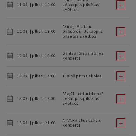
11.08. | plkst. 10:00
Jēkabpils pilsētas
svētkos
"Sirdij. Prātam.
12.08. | plkst. 13:00
Dvēselei." Jēkabpils
pilsētas svētkos
Santas Kasparsones
12.08. | plkst. 19:00
koncerts
13.08. | plkst. 14:00
Tusiņš pirms skolas
"Sajūtu ceturtdiena"
13.08. | plkst. 19:30
Jēkabpils pilsētas
svētkos
ATVARA akustiskais
13.08. | plkst. 21:00
koncerts