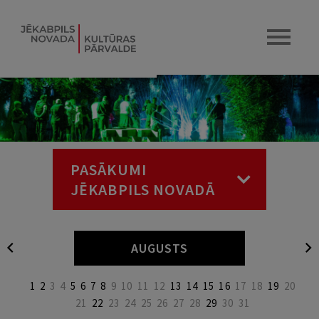
PASĀKUMI
JĒKABPILS NOVADĀ
AUGUSTS
1
2
3
4
5
6
7
8
9
10
11
12
13
14
15
16
17
18
19
20
21
22
23
24
25
26
27
28
29
30
31