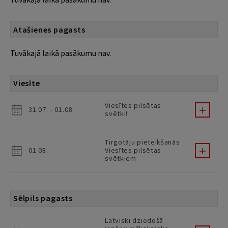
Atašienes pagasts
Tuvākajā laikā pasākumu nav.
Viesīte
Viesītes pilsētas
31.07. - 01.08.
svētki!
Tirgotāju pieteikšanās
01.08.
Viesītes pilsētas
svētkiem
Sēlpils pagasts
Latviski dziedošā