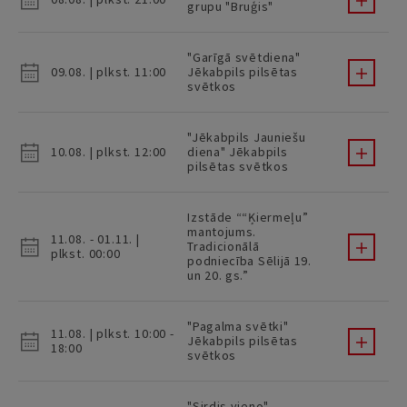
grupu "Bruģis"
"Garīgā svētdiena"
09.08. | plkst. 11:00
Jēkabpils pilsētas
svētkos
"Jēkabpils Jauniešu
10.08. | plkst. 12:00
diena" Jēkabpils
pilsētas svētkos
Izstāde ““Ķiermeļu”
mantojums.
11.08. - 01.11. |
Tradicionālā
plkst. 00:00
podniecība Sēlijā 19.
un 20. gs.”
"Pagalma svētki"
11.08. | plkst. 10:00 -
Jēkabpils pilsētas
18:00
svētkos
"Sirdis vieno"